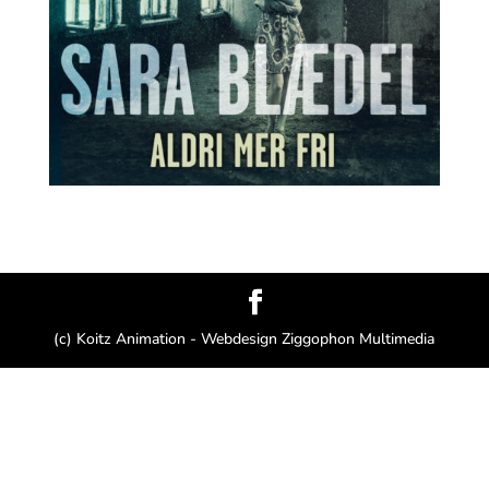
(c) Koitz Animation - Webdesign Ziggophon Multimedia